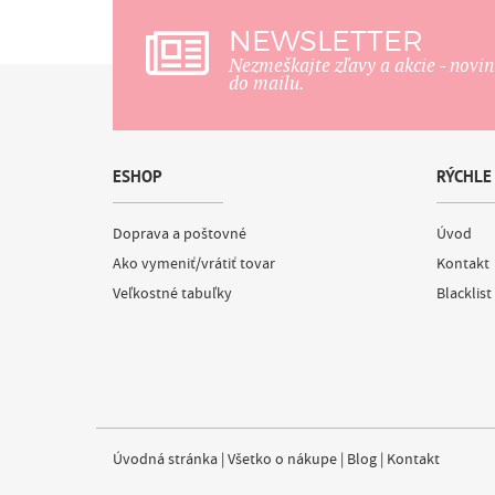
NEWSLETTER
Nezmeškajte zľavy a akcie - novi
do mailu.
ESHOP
RÝCHLE
Doprava a poštovné
Úvod
Ako vymeniť/vrátiť tovar
Kontakt
Veľkostné tabuľky
Blacklist
Úvodná stránka
|
Všetko o nákupe
|
Blog
|
Kontakt
Cookie Consent plugin for the EU cookie l