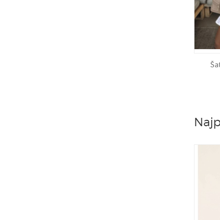
Ša
Najp