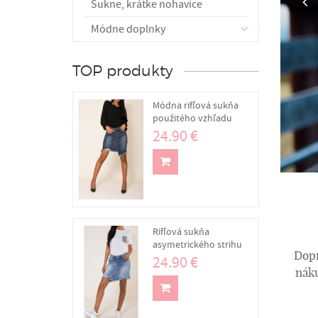
Sukne, krátke nohavice
Módne doplnky
TOP produkty
Módna rifľová sukňa
použitého vzhľadu
24.90 €
Rifľová sukňa
asymetrického strihu
Dopr
24.90 €
nák