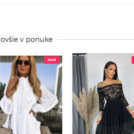
ovšie v ponuke
nové