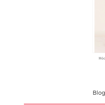
Mód
Blo