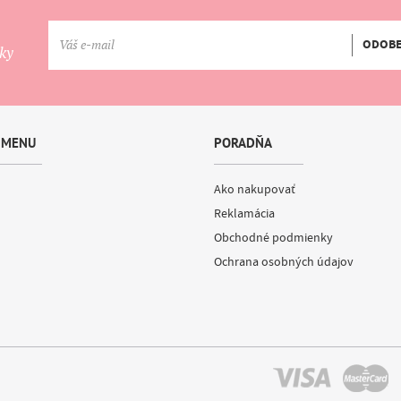
ODOB
nky
 MENU
PORADŇA
Ako nakupovať
Reklamácia
Obchodné podmienky
Ochrana osobných údajov
aw