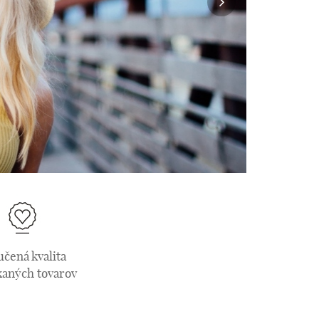
učená kvalita
aných tovarov