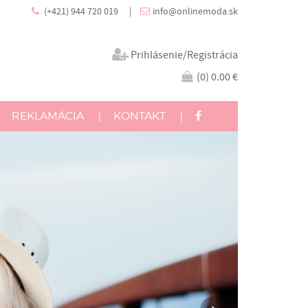
(+421) 944 720 019
|
info@onlinemoda.sk
Prihlásenie/Registrácia
(
0
)
0.00 €
REKLAMÁCIA
|
KONTAKT
|