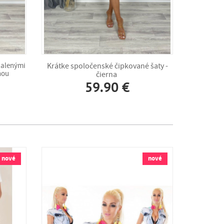
halenými
Krátke spoločenské čipkované šaty -
kňou
čierna
59.90 €
nové
nové