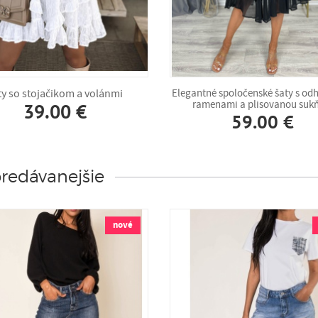
ty so stojačikom a volánmi
Elegantné spoločenské šaty s od
ramenami a plisovanou su
39.00 €
59.00 €
redávanejšie
nové