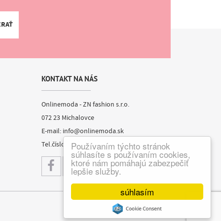
ERAŤ
KONTAKT NA NÁS
Onlinemoda - ZN fashion s.r.o.
072 23 Michalovce
E-mail:
info@onlinemoda.sk
Používaním týchto stránok
Tel.číslo:
+421 944 720 019
súhlasíte s používaním cookies,
ktoré nám pomáhajú zabezpečiť
lepšie služby.
súhlasím
webdesign
|
webex.sk