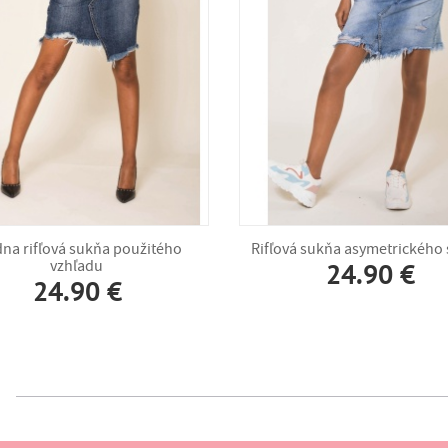
na rifľová sukňa použitého
Rifľová sukňa asymetrického 
vzhľadu
24.90 €
24.90 €
g