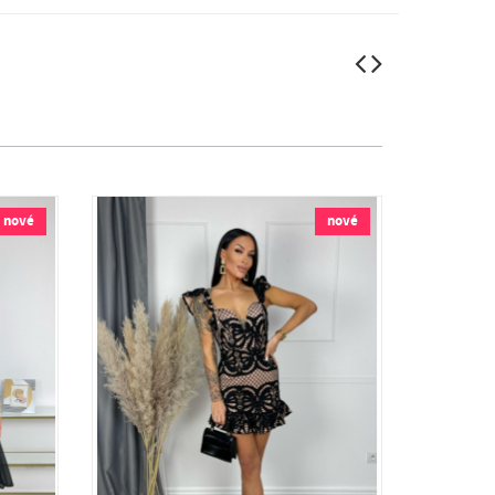
nové
nové