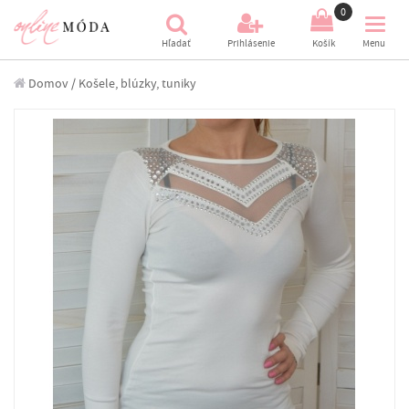
(
)
0
Hľadať
Prihlásenie
Košík
Menu
Domov
/
Košele, blúzky, tuniky